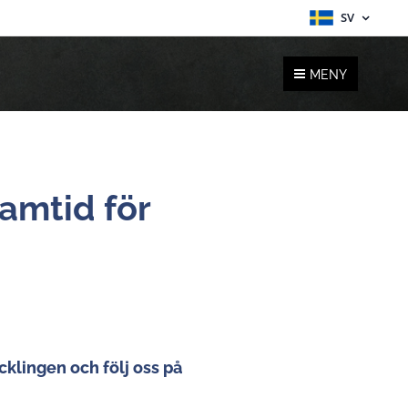
SV
MENY
ramtid för
cklingen och följ oss på