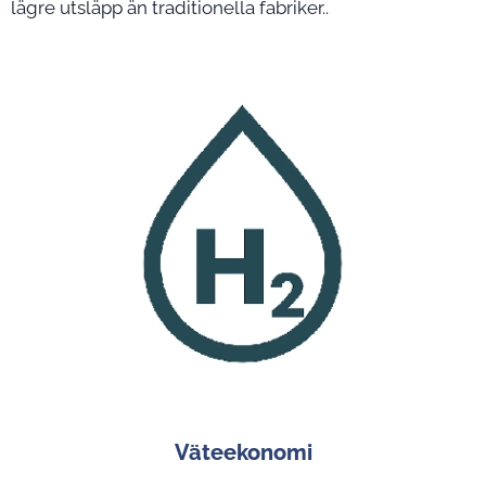
lägre utsläpp än traditionella fabriker..
Väteekonomi