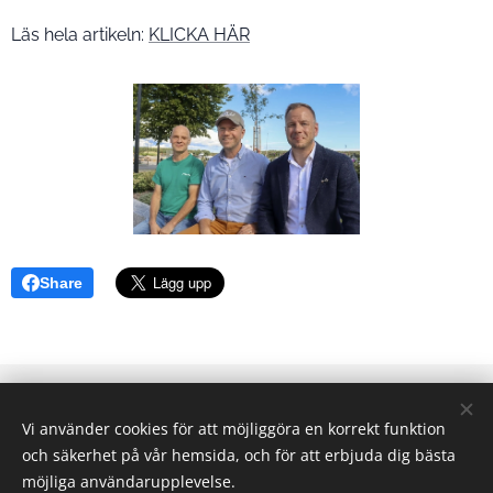
Läs hela artikeln:
KLICKA HÄR
Share
Webbplatsen upprätthålls av nätverket Morgondagens
Vi använder cookies för att möjliggöra en korrekt funktion
Västnyland | Alla rättigheter förbehållna.
och säkerhet på vår hemsida, och för att erbjuda dig bästa
info@inmybackyard.fi
Cookies
möjliga användarupplevelse.