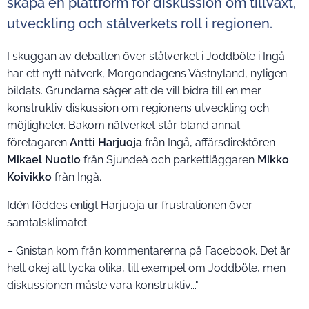
skapa en plattform för diskussion om tillväxt,
utveckling och stålverkets roll i regionen.
I skuggan av debatten över stålverket i Joddböle i Ingå
har ett nytt nätverk, Morgondagens Västnyland, nyligen
bildats. Grundarna säger att de vill bidra till en mer
konstruktiv diskussion om regionens utveckling och
möjligheter. Bakom nätverket står bland annat
företagaren
Antti Harjuoja
från Ingå, affärsdirektören
Mikael Nuotio
från Sjundeå och parkettläggaren
Mikko
Koivikko
från Ingå.
Idén föddes enligt Harjuoja ur frustrationen över
samtalsklimatet.
– Gnistan kom från kommentarerna på Facebook. Det är
helt okej att tycka olika, till exempel om Joddböle, men
diskussionen måste vara konstruktiv..."