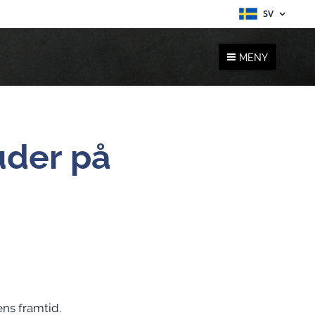
SV
MENY
uder på
ns framtid.