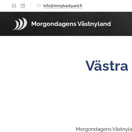
info@inmybackyard.fi
Morgondagens Västnyland
Västra
Morgondagens Västnyland