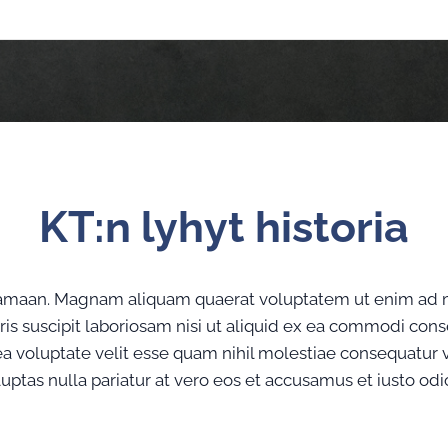
KT:n lyhyt historia
joittamaan. Magnam aliquam quaerat voluptatem ut enim a
is suscipit laboriosam nisi ut aliquid ex ea commodi co
 ea voluptate velit esse quam nihil molestiae consequatur
luptas nulla pariatur at vero eos et accusamus et iusto odi