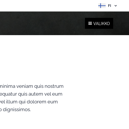
FI
VALIKKO
d minima veniam quis nostrum
nsequatur quis autem vel eum
 vel illum qui dolorem eum
o dignissimos.