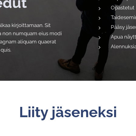
edut
Opastetut 
Taidesemin
 alkaa kirjoittamaan. Sit
Pääsy jäse
uia non numquam eius modi
Apua näytt
 magnam aliquam quaerat
Alennuksia
quis.
Liity jäseneksi