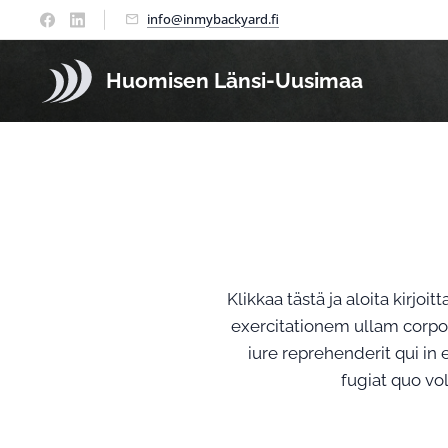
info@inmybackyard.fi
Huomisen Länsi-Uusimaa
Klikkaa tästä ja aloita kir
exercitationem ullam corpor
iure reprehenderit qui in
fugiat quo vo