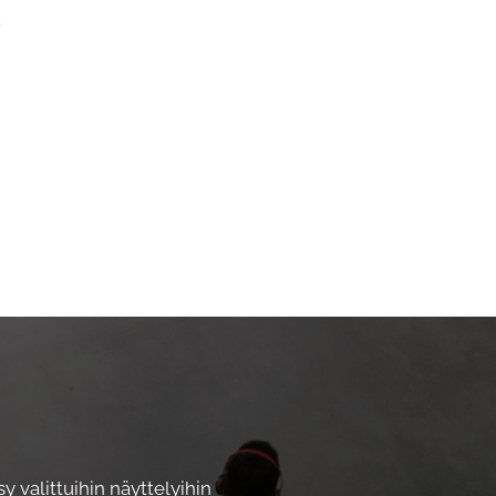
.
y valittuihin näyttelyihin