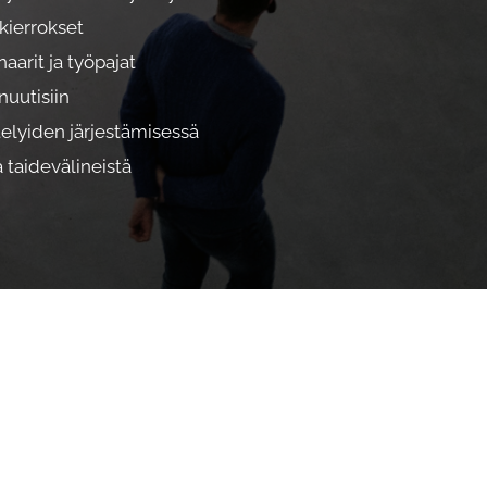
kierrokset
aarit ja työpajat
nuutisiin
elyiden järjestämisessä
 taidevälineistä