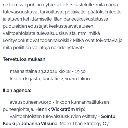
ne toimivat pohjana yhteiselle keskustelulle: mitä nämä
tulevaisuuskuvat tarkoittavat politiikalle, päätöksenteolle
ja alueen kehittämiselle. Illan paneelikeskustelussa
puolueiden edustajat keskustelevat alueen
vaihtoehtoisista tulevaisuuskuvista, mm. mitkä
kehityspolut ovat todennäköisiä? Mitkä ovat toivottavia ja
mitä poliittisia valintoja ne edellyttävät?
Tervetuloa mukaan:
📆
maanantaina 23.2.2026 klo 18 - 19.30
📍 Inkoon kirjasto, Rantatie 2, 10210 Inkoo
Illan agenda:
▪️ avauspuheenvuoro - Inkoon kunnanhallituksen
puheenjohtaja,
Henrik Wickström
(rkp)
▪️ vaihtoehtoisten tulevaisuuskuvien esittely -
Sointu
Kouki
ja
Johanna Vilkuna
, More Than Strategy Oy