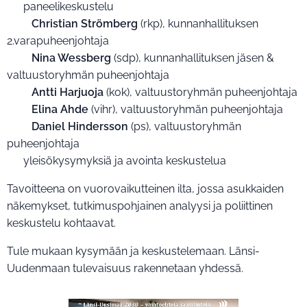
▪️ paneelikeskustelu
▫️
Christian Strömberg
(rkp), kunnanhallituksen
2.varapuheenjohtaja
▫️
Nina Wessberg
(sdp), kunnanhallituksen jäsen &
valtuustoryhmän puheenjohtaja
▫️
Antti Harjuoja
(kok), valtuustoryhmän puheenjohtaja
▫️
Elina Ahde
(vihr), valtuustoryhmän puheenjohtaja
▫️
Daniel Hindersson
(ps), valtuustoryhmän
puheenjohtaja
▪️ yleisökysymyksiä ja avointa keskustelua
Tavoitteena on vuorovaikutteinen ilta, jossa asukkaiden
näkemykset, tutkimuspohjainen analyysi ja poliittinen
keskustelu kohtaavat.
Tule mukaan kysymään ja keskustelemaan. Länsi-
Uudenmaan tulevaisuus rakennetaan yhdessä.