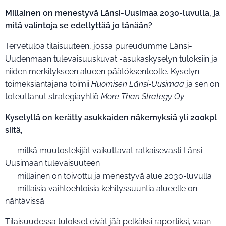
Millainen on menestyvä Länsi-Uusimaa 2030-luvulla, ja
mitä valintoja se edellyttää jo tänään?
Tervetuloa tilaisuuteen, jossa pureudumme Länsi-
Uudenmaan tulevaisuuskuvat -asukaskyselyn tuloksiin ja
niiden merkitykseen alueen päätöksenteolle. Kyselyn
toimeksiantajana toimii
Huomisen Länsi-Uusimaa
ja sen on
toteuttanut strategiayhtiö
More Than Strategy Oy
.
Kyselyllä on kerätty asukkaiden näkemyksiä yli 200kpl
siitä,
▪️ mitkä muutostekijät vaikuttavat ratkaisevasti Länsi-
Uusimaan tulevaisuuteen
▪️ millainen on toivottu ja menestyvä alue 2030-luvulla
▪️ millaisia vaihtoehtoisia kehityssuuntia alueelle on
nähtävissä
Tilaisuudessa tulokset eivät jää pelkäksi raportiksi, vaan