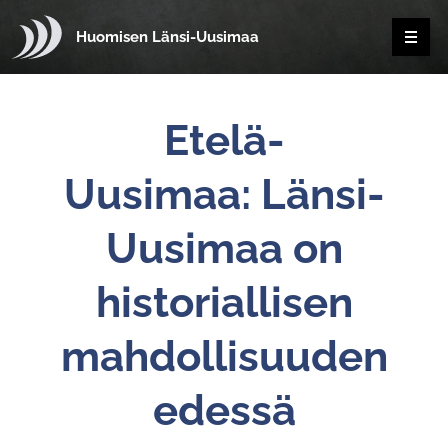
Huomisen Länsi-Uusimaa
Etelä-
Uusimaa:
Länsi-
Uusimaa on
historiallisen
mahdollisuuden
edessä