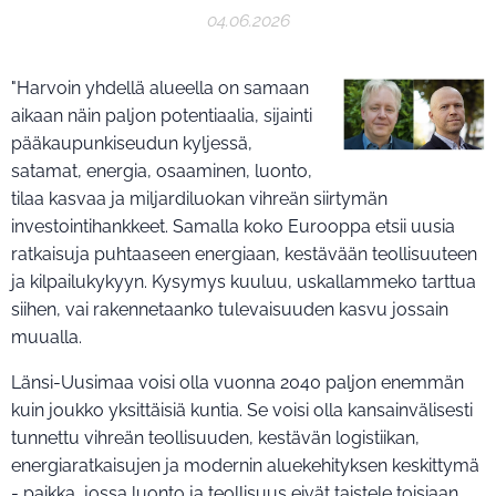
04.06.2026
"Harvoin yhdellä alueella on samaan
aikaan näin paljon potentiaalia, sijainti
pääkaupunkiseudun kyljessä,
satamat, energia, osaaminen, luonto,
tilaa kasvaa ja miljardiluokan vihreän siirtymän
investointihankkeet. Samalla koko Eurooppa etsii uusia
ratkaisuja puhtaaseen energiaan, kestävään teollisuuteen
ja kilpailukykyyn. Kysymys kuuluu, uskallammeko tarttua
siihen, vai rakennetaanko tulevaisuuden kasvu jossain
muualla.
Länsi-Uusimaa voisi olla vuonna 2040 paljon enemmän
kuin joukko yksittäisiä kuntia. Se voisi olla kansainvälisesti
tunnettu vihreän teollisuuden, kestävän logistiikan,
energiaratkaisujen ja modernin aluekehityksen keskittymä
- paikka, jossa luonto ja teollisuus eivät taistele toisiaan